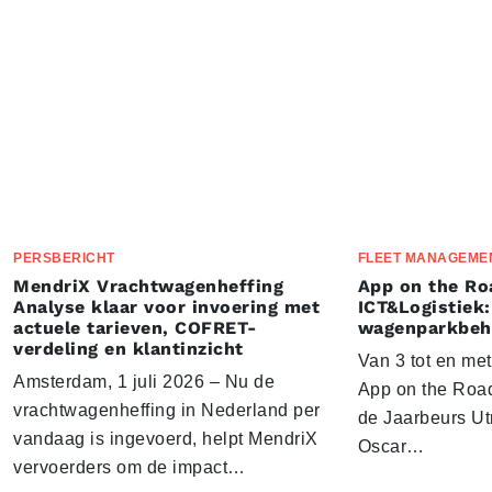
PERSBERICHT
FLEET MANAGEME
MendriX Vrachtwagenheffing
App on the Ro
Analyse klaar voor invoering met
ICT&Logistiek:
actuele tarieven, COFRET-
wagenparkbeh
verdeling en klantinzicht
Van 3 tot en me
Amsterdam, 1 juli 2026 – Nu de
App on the Road
vrachtwagenheffing in Nederland per
de Jaarbeurs Utr
vandaag is ingevoerd, helpt MendriX
Oscar…
vervoerders om de impact…