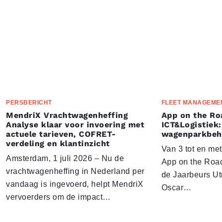
PERSBERICHT
FLEET MANAGEME
MendriX Vrachtwagenheffing
App on the Ro
Analyse klaar voor invoering met
ICT&Logistiek:
actuele tarieven, COFRET-
wagenparkbeh
verdeling en klantinzicht
Van 3 tot en me
Amsterdam, 1 juli 2026 – Nu de
App on the Road
vrachtwagenheffing in Nederland per
de Jaarbeurs Utr
vandaag is ingevoerd, helpt MendriX
Oscar…
vervoerders om de impact…