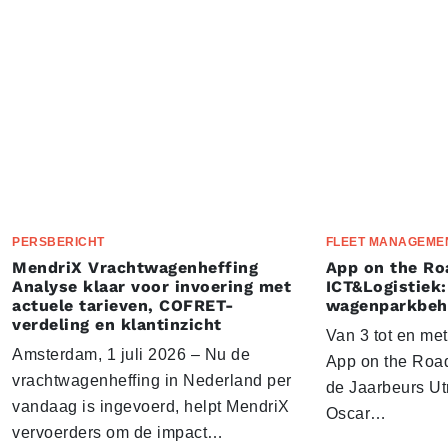
PERSBERICHT
FLEET MANAGEME
MendriX Vrachtwagenheffing
App on the Ro
Analyse klaar voor invoering met
ICT&Logistiek:
actuele tarieven, COFRET-
wagenparkbeh
verdeling en klantinzicht
Van 3 tot en me
Amsterdam, 1 juli 2026 – Nu de
App on the Road
vrachtwagenheffing in Nederland per
de Jaarbeurs Utr
vandaag is ingevoerd, helpt MendriX
Oscar…
vervoerders om de impact…