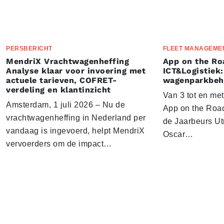
PERSBERICHT
FLEET MANAGEME
MendriX Vrachtwagenheffing
App on the Ro
Analyse klaar voor invoering met
ICT&Logistiek:
actuele tarieven, COFRET-
wagenparkbeh
verdeling en klantinzicht
Van 3 tot en me
Amsterdam, 1 juli 2026 – Nu de
App on the Road
vrachtwagenheffing in Nederland per
de Jaarbeurs Utr
vandaag is ingevoerd, helpt MendriX
Oscar…
vervoerders om de impact…