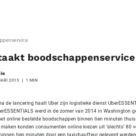
appenservice
taakt boodschappenservice
ie
ARI 2015
1 MIN
na de lancering haalt Uber zijn logistieke dienst UberESSEN
UberESSENTIALS werd in de zomer van 2014 in Washington g
het online bestelde boodschappen binnen tien minuten thui
e maken konden consumenten online kiezen uit ‘slechts’ 80 
 binnen tien minuten door een taxichauffeur geleverd werde