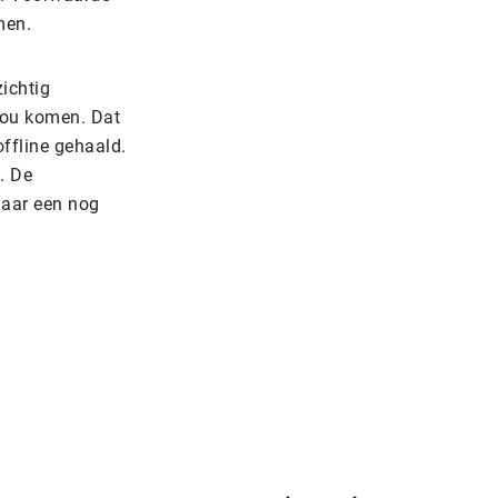
men.
zichtig
zou komen. Dat
offline gehaald.
. De
naar een nog