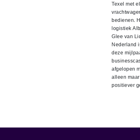
Texel met e
vrachtwage
bedienen. 
logistiek Al
Glee van Li
Nederland is
deze mijlpa
businesscas
afgelopen 
alleen maar
positiever 