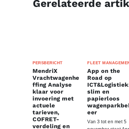
Gerelateerde arti
PERSBERICHT
FLEET MANAGEME
MendriX
App on the
Vrachtwagenhe
Road op
ffing Analyse
ICT&Logistiek
klaar voor
slim en
invoering met
papierloos
actuele
wagenparkbe
tarieven,
eer
COFRET-
Van 3 tot en met 5
verdeling en