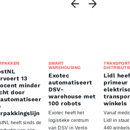
RPAKKEN
SMART
TRANSPORT
WAREHOUSING
DISTRIBUTI
ostNL
Exotec
Lidl heef
rvoert 13
automatiseert
primeur
rocent minder
DSV-
elektris
cht door
warehouse met
transpor
eautomatiseer
100 robots
winkels
e
rpakkingslijn
Exotec heeft het
Vanaf medio
logistieke centrum
Lidl in staa
stNL heeft sinds de
van DSV in Venlo
440 winkels