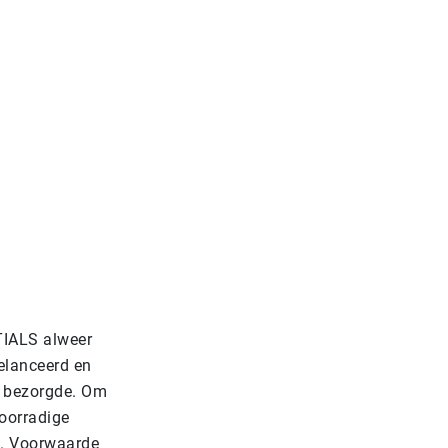
TIALS alweer
elanceerd en
s bezorgde. Om
voorradige
n. Voorwaarde