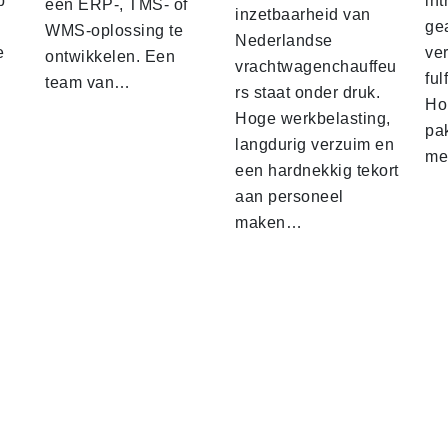
p
int
een ERP-, TMS- of
inzetbaarheid van
ge
WMS-oplossing te
Nederlandse
e
ver
ontwikkelen. Een
vrachtwagenchauffeu
ful
team van…
rs staat onder druk.
Ho
Hoge werkbelasting,
pa
langdurig verzuim en
me
een hardnekkig tekort
aan personeel
maken…