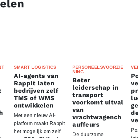
kelen
NT
SMART LOGISTICS
PERSONEELSVOORZIE
VE
NING
AI-agents van
P
Beter
Rappit laten
ve
leiderschap in
:
bedrijven zelf
p
transport
TMS of WMS
lu
voorkomt uitval
ontwikkelen
g
van
h
d
Met een nieuw AI-
vrachtwagench
ve
platform maakt Rappit
auffeurs
Po
het mogelijk om zelf
De duurzame