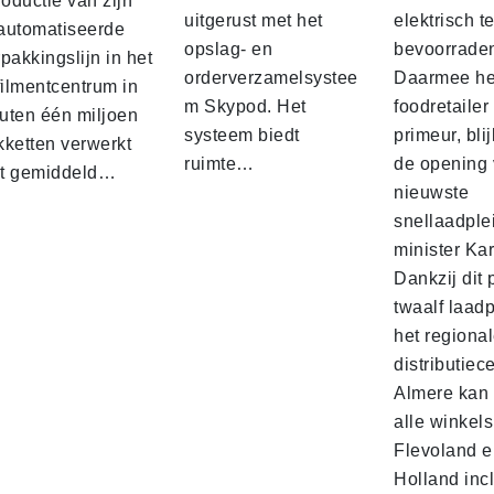
roductie van zijn
uitgerust met het
elektrisch t
automatiseerde
opslag- en
bevoorrade
pakkingslijn in het
orderverzamelsystee
Daarmee he
filmentcentrum in
m Skypod. Het
foodretailer
uten één miljoen
systeem biedt
primeur, blij
kketten verwerkt
ruimte…
de opening 
t gemiddeld…
nieuwste
snellaadple
minister Ka
Dankzij dit 
twaalf laadp
het regiona
distributiec
Almere kan 
alle winkels
Flevoland e
Holland incl