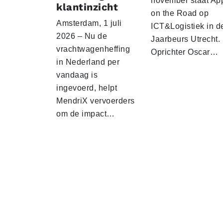
november staat Ap
klantinzicht
on the Road op
Amsterdam, 1 juli
ICT&Logistiek in d
2026 – Nu de
Jaarbeurs Utrecht.
vrachtwagenheffing
Oprichter Oscar…
in Nederland per
vandaag is
ingevoerd, helpt
MendriX vervoerders
om de impact…