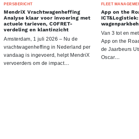
PERSBERICHT
FLEET MANAGEME
MendriX Vrachtwagenheffing
App on the Ro
Analyse klaar voor invoering met
ICT&Logistiek:
actuele tarieven, COFRET-
wagenparkbeh
verdeling en klantinzicht
Van 3 tot en me
Amsterdam, 1 juli 2026 – Nu de
App on the Road
vrachtwagenheffing in Nederland per
de Jaarbeurs Utr
vandaag is ingevoerd, helpt MendriX
Oscar…
vervoerders om de impact…