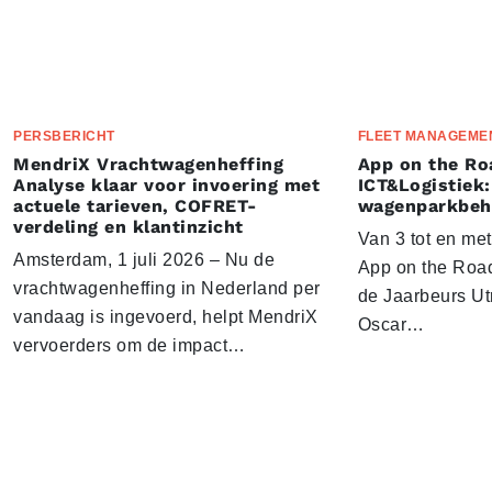
PERSBERICHT
FLEET MANAGEME
MendriX Vrachtwagenheffing
App on the Ro
Analyse klaar voor invoering met
ICT&Logistiek:
actuele tarieven, COFRET-
wagenparkbeh
verdeling en klantinzicht
Van 3 tot en me
Amsterdam, 1 juli 2026 – Nu de
App on the Road
vrachtwagenheffing in Nederland per
de Jaarbeurs Utr
vandaag is ingevoerd, helpt MendriX
Oscar…
vervoerders om de impact…