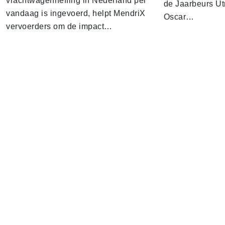
vrachtwagenheffing in Nederland per
de Jaarbeurs Utr
vandaag is ingevoerd, helpt MendriX
Oscar…
vervoerders om de impact…