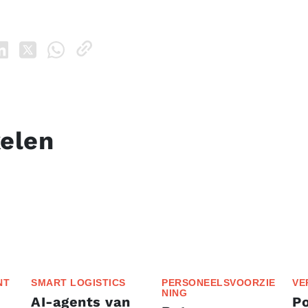
kelen
NT
SMART LOGISTICS
PERSONEELSVOORZIE
VE
NING
AI-agents van
P