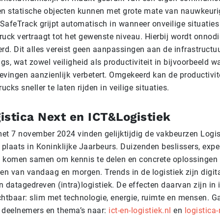
n statische objecten kunnen met grote mate van nauwkeur
SafeTrack grijpt automatisch in wanneer onveilige situaties
ruck vertraagt tot het gewenste niveau. Hierbij wordt onnodi
rd. Dit alles vereist geen aanpassingen aan de infrastructuu
gs, wat zowel veiligheid als productiviteit in bijvoorbeeld 
vingen aanzienlijk verbetert. Omgekeerd kan de productivit
cks sneller te laten rijden in veilige situaties.
istica Next en ICT&Logistiek
met 7 november 2024 vinden gelijktijdig de vakbeurzen Logis
plaats in Koninklijke Jaarbeurs. Duizenden beslissers, expe
s komen samen om kennis te delen en concrete oplossingen 
n van vandaag en morgen. Trends in de logistiek zijn digita
n datagedreven (intra)logistiek. De effecten daarvan zijn in 
htbaar: slim met technologie, energie, ruimte en mensen. G
e deelnemers en thema’s naar:
ict-en-logistiek.nl
en
logistica-