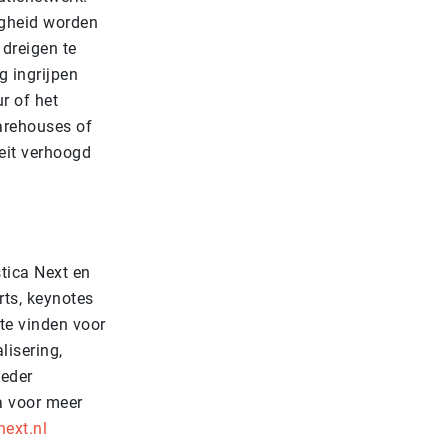
igheid worden
 dreigen te
g ingrijpen
r of het
warehouses of
eit verhoogd
tica Next en
rts, keynotes
te vinden voor
lisering,
ieder
a voor meer
next.nl