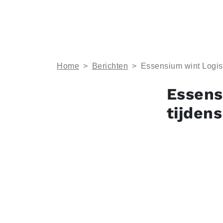
Home
>
Berichten
>
Essensium wint Logist
Essens
tijden