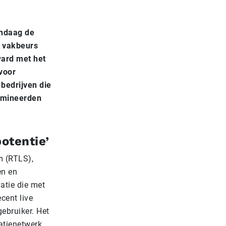
andaag de
e vakbeurs
ward met het
voor
 bedrijven die
nomineerden
potentie’
m (RTLS),
en en
atie die met
cent live
ebruiker. Het
tienetwerk.