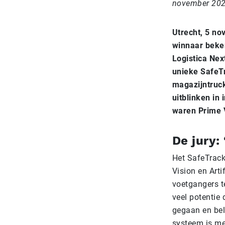
november 20
Utrecht, 5 no
winnaar beke
Logistica Nex
unieke SafeT
magazijntruck
uitblinken in
waren Prime V
De jury:
Het SafeTrack
Vision en Arti
voetgangers t
veel potentie 
gegaan en bel
systeem is me