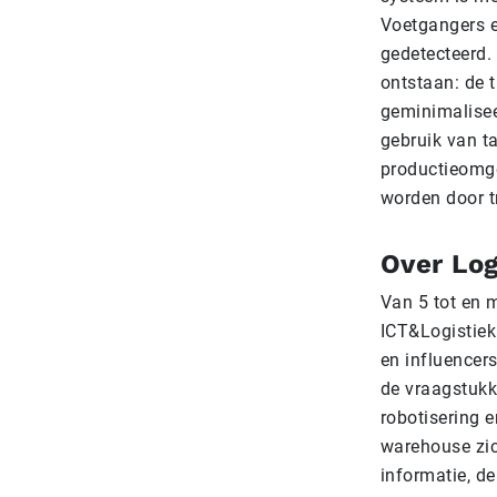
Voetgangers e
gedetecteerd. 
ontstaan: de t
geminimalisee
gebruik van ta
productieomge
worden door tru
Over Log
Van 5 tot en 
ICT&Logistiek 
en influencer
de vraagstukke
robotisering e
warehouse zic
informatie, d