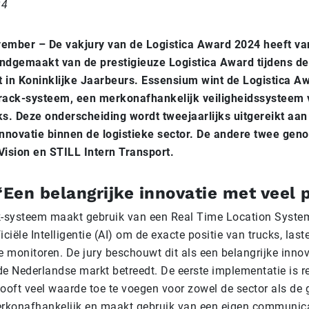
24
vember – De vakjury van de Logistica Award 2024 heeft v
ndgemaakt van de prestigieuze Logistica Award tijdens d
t in Koninklijke Jaarbeurs. Essensium wint de Logistica A
rack-systeem, een merkonafhankelijk veiligheidssysteem 
s. Deze onderscheiding wordt tweejaarlijks uitgereikt aan
 innovatie binnen de logistieke sector. De andere twee ge
ision en STILL Intern Transport.
 ‘Een belangrijke innovatie met veel 
-systeem maakt gebruik van een Real Time Location Syste
ficiële Intelligentie (AI) om de exacte positie van trucks, last
e monitoren. De jury beschouwt dit als een belangrijke innov
de Nederlandse markt betreedt. De eerste implementatie is re
ooft veel waarde toe te voegen voor zowel de sector als de g
rkonafhankelijk en maakt gebruik van een eigen communica