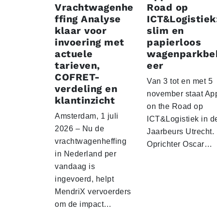
Vrachtwagenhe
Road op
ffing Analyse
ICT&Logistiek
klaar voor
slim en
invoering met
papierloos
actuele
wagenparkbe
tarieven,
eer
COFRET-
Van 3 tot en met 5
verdeling en
november staat Ap
klantinzicht
on the Road op
Amsterdam, 1 juli
ICT&Logistiek in d
2026 – Nu de
Jaarbeurs Utrecht.
vrachtwagenheffing
Oprichter Oscar…
in Nederland per
vandaag is
ingevoerd, helpt
MendriX vervoerders
om de impact…