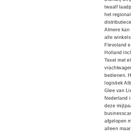
twaalf laadp
het regiona
distributiec
Almere kan 
alle winkels
Flevoland e
Holland incl
Texel met e
vrachtwage
bedienen. 
logistiek Al
Glee van Li
Nederland is
deze mijlpa
businesscas
afgelopen 
alleen maar