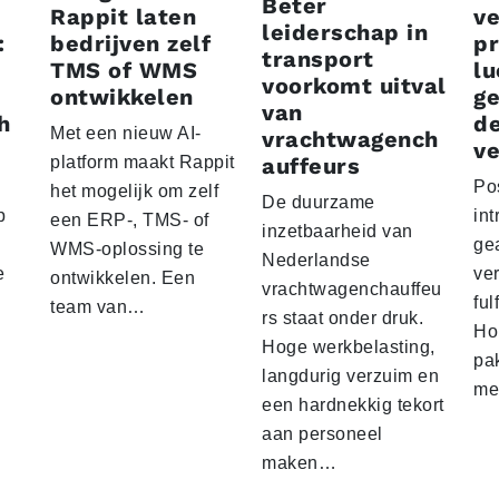
Beter
Rappit laten
ve
leiderschap in
:
bedrijven zelf
p
transport
TMS of WMS
lu
voorkomt uitval
ontwikkelen
g
van
h
d
Met een nieuw AI-
vrachtwagench
ve
platform maakt Rappit
auffeurs
Po
het mogelijk om zelf
De duurzame
p
int
een ERP-, TMS- of
inzetbaarheid van
ge
WMS-oplossing te
Nederlandse
e
ver
ontwikkelen. Een
vrachtwagenchauffeu
ful
team van…
rs staat onder druk.
Ho
Hoge werkbelasting,
pa
langdurig verzuim en
me
een hardnekkig tekort
aan personeel
maken…