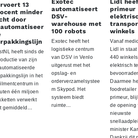
Exotec
Lidl heef
rvoert 13
automatiseert
primeur
rocent minder
DSV-
elektris
cht door
warehouse met
transpor
eautomatiseer
100 robots
winkels
e
rpakkingslijn
Exotec heeft het
Vanaf medio
logistieke centrum
Lidl in staa
stNL heeft sinds de
van DSV in Venlo
440 winkels
roductie van zijn
uitgerust met het
elektrisch t
automatiseerde
opslag- en
bevoorrade
pakkingslijn in het
orderverzamelsystee
Daarmee he
filmentcentrum in
m Skypod. Het
foodretailer
uten één miljoen
systeem biedt
primeur, blij
kketten verwerkt
ruimte…
de opening 
t gemiddeld…
nieuwste
snellaadple
minister Ka
Dankzij dit 