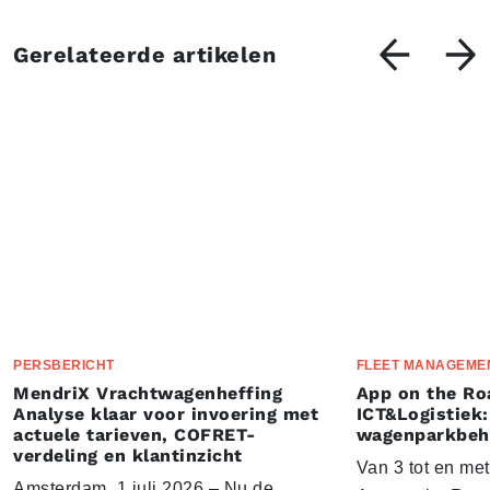
Gerelateerde artikelen
PERSBERICHT
FLEET MANAGEME
MendriX Vrachtwagenheffing
App on the Ro
Analyse klaar voor invoering met
ICT&Logistiek:
actuele tarieven, COFRET-
wagenparkbeh
verdeling en klantinzicht
Van 3 tot en me
Amsterdam, 1 juli 2026 – Nu de