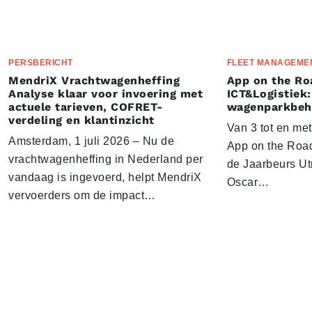
PERSBERICHT
FLEET MANAGEME
MendriX Vrachtwagenheffing
App on the Ro
Analyse klaar voor invoering met
ICT&Logistiek:
actuele tarieven, COFRET-
wagenparkbeh
verdeling en klantinzicht
Van 3 tot en me
Amsterdam, 1 juli 2026 – Nu de
App on the Road
vrachtwagenheffing in Nederland per
de Jaarbeurs Utr
vandaag is ingevoerd, helpt MendriX
Oscar…
vervoerders om de impact…