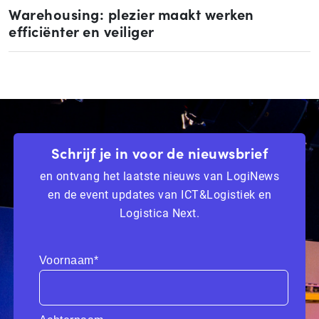
Warehousing: plezier maakt werken
efficiënter en veiliger
Schrijf je in voor de nieuwsbrief
en ontvang het laatste nieuws van LogiNews
en de event updates van ICT&Logistiek en
Logistica Next.
Voornaam*