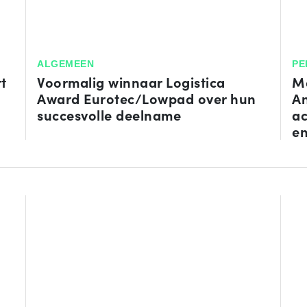
ALGEMEEN
PE
t
Voormalig winnaar Logistica
Me
Award Eurotec/Lowpad over hun
An
succesvolle deelname
ac
en