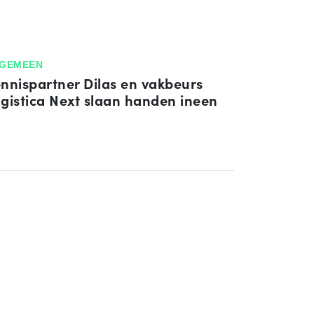
GEMEEN
n­nis­part­ner Dilas en vakbeurs
gistica Next slaan handen ineen