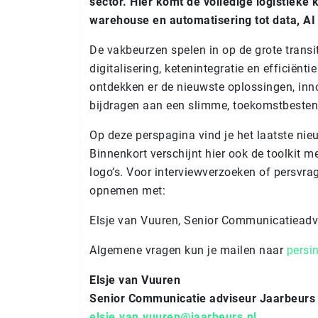
sector. Hier komt de volledige logistieke
warehouse en automatisering tot data, AI
De vakbeurzen spelen in op de grote transit
digitalisering, ketenintegratie en efficiënt
ontdekken er de nieuwste oplossingen, inno
bijdragen aan een slimme, toekomstbestend
Op deze perspagina vind je het laatste nie
Binnenkort verschijnt hier ook de toolkit 
logo’s. Voor interviewverzoeken of persvra
opnemen met:
Elsje van Vuuren, Senior Communicatieadv
Algemene vragen kun je mailen naar
persi
Elsje van Vuuren
Senior Com­mu­ni­ca­tie adviseur Jaarbeurs
elsje.van.vuuren@jaarbeurs.nl