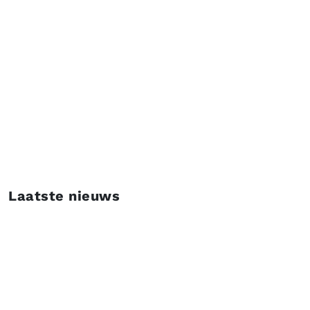
Hét platform met het laatste nieuws, tips en
expertartikelen over de thema’s die de logistieke sector
transformeren.
Laatste nieuws